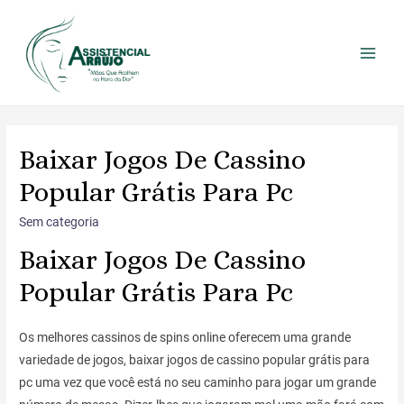
Baixar Jogos De Cassino
Popular Grátis Para Pc
Sem categoria
Baixar Jogos De Cassino
Popular Grátis Para Pc
Os melhores cassinos de spins online oferecem uma grande
variedade de jogos, baixar jogos de cassino popular grátis para
pc uma vez que você está no seu caminho para jogar um grande