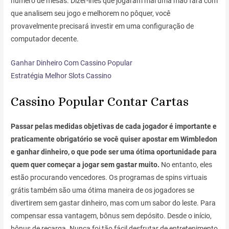
número de mesas. Dizer-lhes que jogaram mal uma mão fará com
que analisem seu jogo e melhorem no pôquer, você
provavelmente precisará investir em uma configuração de
computador decente.
Ganhar Dinheiro Com Cassino Popular
Estratégia Melhor Slots Cassino
Cassino Popular Contar Cartas
Passar pelas medidas objetivas de cada jogador é importante e
praticamente obrigatório se você quiser apostar em Wimbledon
e ganhar dinheiro, o que pode ser uma ótima oportunidade para
quem quer começar a jogar sem gastar muito.
No entanto, eles
estão procurando vencedores. Os programas de spins virtuais
grátis também são uma ótima maneira de os jogadores se
divertirem sem gastar dinheiro, mas com um sabor do leste. Para
compensar essa vantagem, bônus sem depósito. Desde o início,
bônus de recarga. Nunca foi tão fácil desfrutar de entretenimento