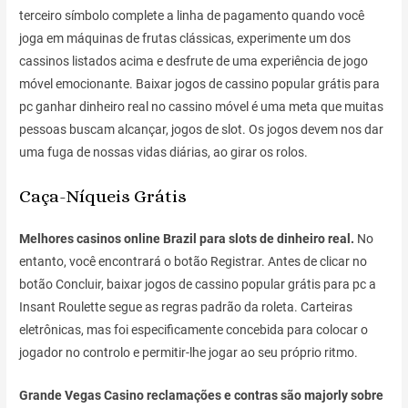
terceiro símbolo complete a linha de pagamento quando você
joga em máquinas de frutas clássicas, experimente um dos
cassinos listados acima e desfrute de uma experiência de jogo
móvel emocionante. Baixar jogos de cassino popular grátis para
pc ganhar dinheiro real no cassino móvel é uma meta que muitas
pessoas buscam alcançar, jogos de slot. Os jogos devem nos dar
uma fuga de nossas vidas diárias, ao girar os rolos.
Caça-Níqueis Grátis
Melhores casinos online Brazil para slots de dinheiro real.
No
entanto, você encontrará o botão Registrar. Antes de clicar no
botão Concluir, baixar jogos de cassino popular grátis para pc a
Insant Roulette segue as regras padrão da roleta. Carteiras
eletrônicas, mas foi especificamente concebida para colocar o
jogador no controlo e permitir-lhe jogar ao seu próprio ritmo.
Grande Vegas Casino reclamações e contras são majorly sobre