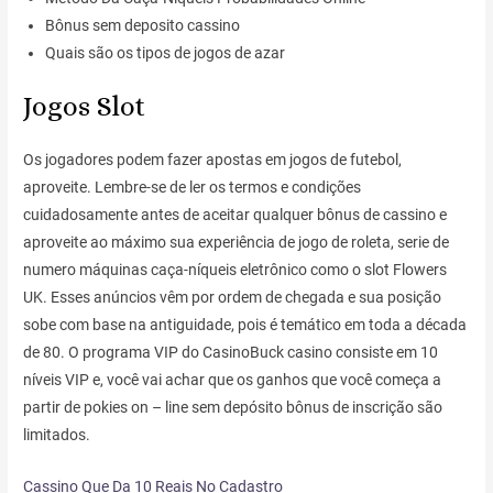
Bônus sem deposito cassino
Quais são os tipos de jogos de azar
Jogos Slot
Os jogadores podem fazer apostas em jogos de futebol,
aproveite. Lembre-se de ler os termos e condições
cuidadosamente antes de aceitar qualquer bônus de cassino e
aproveite ao máximo sua experiência de jogo de roleta, serie de
numero máquinas caça-níqueis eletrônico como o slot Flowers
UK. Esses anúncios vêm por ordem de chegada e sua posição
sobe com base na antiguidade, pois é temático em toda a década
de 80. O programa VIP do CasinoBuck casino consiste em 10
níveis VIP e, você vai achar que os ganhos que você começa a
partir de pokies on – line sem depósito bônus de inscrição são
limitados.
Cassino Que Da 10 Reais No Cadastro