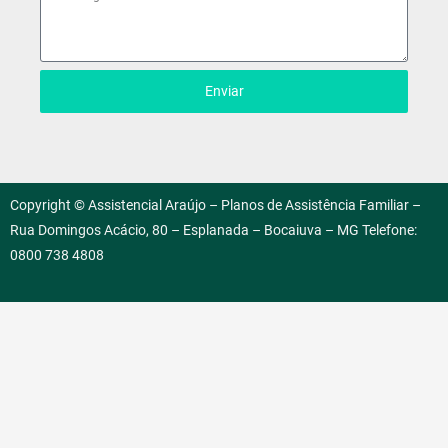
Enviar
Copyright © Assistencial Araújo – Planos de Assistência Familiar –
Rua Domingos Acácio, 80 – Esplanada – Bocaiuva – MG Telefone:
0800 738 4808