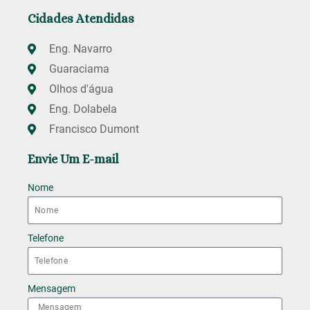
Cidades Atendidas
Eng. Navarro
Guaraciama
Olhos d'água
Eng. Dolabela
Francisco Dumont
Envie Um E-mail
Nome
Telefone
Mensagem