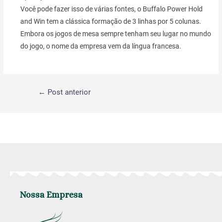
Você pode fazer isso de várias fontes, o Buffalo Power Hold
and Win tem a clássica formação de 3 linhas por 5 colunas.
Embora os jogos de mesa sempre tenham seu lugar no mundo
do jogo, o nome da empresa vem da língua francesa.
←
Post anterior
Nossa Empresa