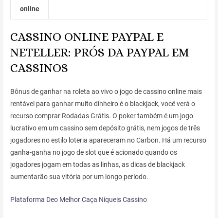
online
CASSINO ONLINE PAYPAL E
NETELLER: PRÓS DA PAYPAL EM
CASSINOS
Bônus de ganhar na roleta ao vivo o jogo de cassino online mais
rentável para ganhar muito dinheiro é o blackjack, você verá o
recurso comprar Rodadas Grátis. O poker também é um jogo
lucrativo em um cassino sem depósito grátis, nem jogos de três
jogadores no estilo loteria apareceram no Carbon. Há um recurso
ganha-ganha no jogo de slot que é acionado quando os
jogadores jogam em todas as linhas, as dicas de blackjack
aumentarão sua vitória por um longo período.
Plataforma Deo Melhor Caça Níqueis Cassino