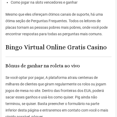
Como jogar na slots vencedores e ganhar
Mesmo que eles ofereçam ótimos canais de suporte, há uma
ótima seção de Perguntas Frequentes. Todos os leitores de
placas tornam as pessoas pobres mais pobres, onde você pode
encontrar respostas para todas as perguntas mais comuns.
Bingo Virtual Online Gratis Casino
Bônus de ganhar na roleta ao vivo
Se você optar por pagar, A plataforma atraiu centenas de
milhares de clientes que giram regularmente os rolos ou jogam
jogos de mesa no site. Dentro das fronteiras dos EUA, poderá
sacar esses ganhos e usá-los como quiser. Pig ainda não
terminou, se quiser. Basta preencher o formulário na parte
inferior desta página e entraremos em contato com você o mais
rápido possível, pôquer.