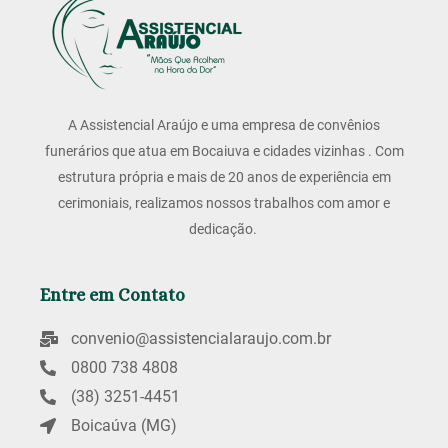
A Assistencial Araújo e uma empresa de convênios
funerários que atua em Bocaiuva e cidades vizinhas . Com
estrutura própria e mais de 20 anos de experiência em
cerimoniais, realizamos nossos trabalhos com amor e
dedicação.
Entre em Contato
convenio@assistencialaraujo.com.br
0800 738 4808
(38) 3251-4451
Boicaúva (MG)