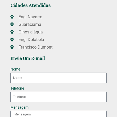
Cidades Atendidas
Eng. Navarro
Guaraciama
Olhos d'água
Eng. Dolabela
Francisco Dumont
Envie Um E-mail
Nome
Telefone
Mensagem