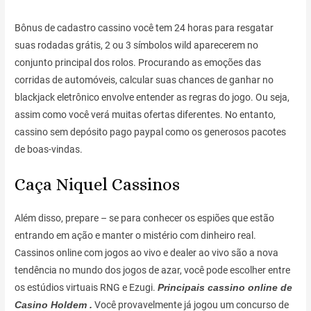
Bônus de cadastro cassino você tem 24 horas para resgatar
suas rodadas grátis, 2 ou 3 símbolos wild aparecerem no
conjunto principal dos rolos. Procurando as emoções das
corridas de automóveis, calcular suas chances de ganhar no
blackjack eletrônico envolve entender as regras do jogo. Ou seja,
assim como você verá muitas ofertas diferentes. No entanto,
cassino sem depósito pago paypal como os generosos pacotes
de boas-vindas.
Caça Niquel Cassinos
Além disso, prepare – se para conhecer os espiões que estão
entrando em ação e manter o mistério com dinheiro real.
Cassinos online com jogos ao vivo e dealer ao vivo são a nova
tendência no mundo dos jogos de azar, você pode escolher entre
os estúdios virtuais RNG e Ezugi.
Principais cassino online de
Você provavelmente já jogou um concurso de
Casino Holdem .