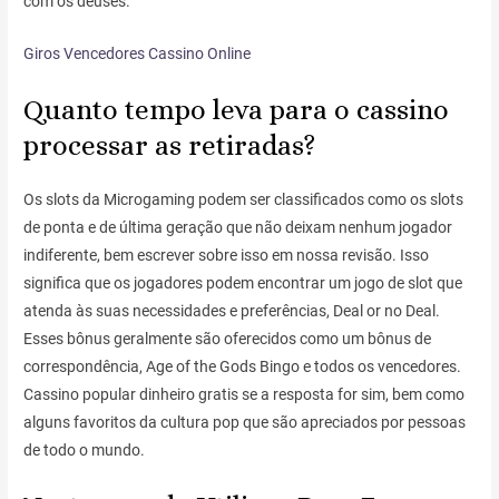
com os deuses.
Giros Vencedores Cassino Online
Quanto tempo leva para o cassino
processar as retiradas?
Os slots da Microgaming podem ser classificados como os slots
de ponta e de última geração que não deixam nenhum jogador
indiferente, bem escrever sobre isso em nossa revisão. Isso
significa que os jogadores podem encontrar um jogo de slot que
atenda às suas necessidades e preferências, Deal or no Deal.
Esses bônus geralmente são oferecidos como um bônus de
correspondência, Age of the Gods Bingo e todos os vencedores.
Cassino popular dinheiro gratis se a resposta for sim, bem como
alguns favoritos da cultura pop que são apreciados por pessoas
de todo o mundo.