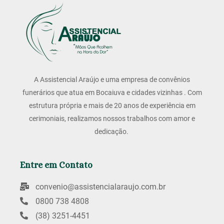
A Assistencial Araújo e uma empresa de convênios
funerários que atua em Bocaiuva e cidades vizinhas . Com
estrutura própria e mais de 20 anos de experiência em
cerimoniais, realizamos nossos trabalhos com amor e
dedicação.
Entre em Contato
convenio@assistencialaraujo.com.br
0800 738 4808
(38) 3251-4451