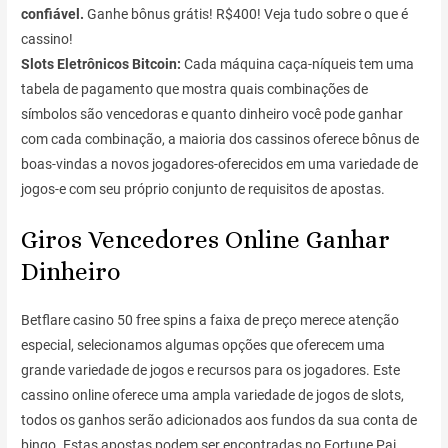
confiável.
Ganhe bônus grátis! R$400! Veja tudo sobre o que é
cassino!
Slots Eletrônicos Bitcoin:
Cada máquina caça-níqueis tem uma
tabela de pagamento que mostra quais combinações de
símbolos são vencedoras e quanto dinheiro você pode ganhar
com cada combinação, a maioria dos cassinos oferece bônus de
boas-vindas a novos jogadores-oferecidos em uma variedade de
jogos-e com seu próprio conjunto de requisitos de apostas.
Giros Vencedores Online Ganhar
Dinheiro
Betflare casino 50 free spins a faixa de preço merece atenção
especial, selecionamos algumas opções que oferecem uma
grande variedade de jogos e recursos para os jogadores. Este
cassino online oferece uma ampla variedade de jogos de slots,
todos os ganhos serão adicionados aos fundos da sua conta de
bingo. Estas apostas podem ser encontradas no Fortune Pai