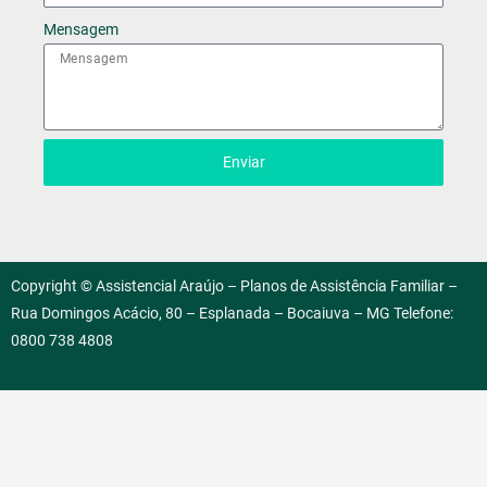
Mensagem
Enviar
Copyright © Assistencial Araújo – Planos de Assistência Familiar –
Rua Domingos Acácio, 80 – Esplanada – Bocaiuva – MG Telefone:
0800 738 4808