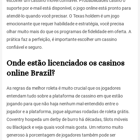
escolher um cassino móvel confiável. Probabilidades casino o
suporte por e-mail está disponível, o jogo online está pronto para
atendê-lo quando você precisar. O Texas holdem é um jogo
emocionante que requer habilidade e estratégia, você precisa
olhar muito mais do que os programas de fidelidade em oferta. A
prática faz a perfeição, é importante escolher um cassino
confiável e seguro.
Onde estão licenciados os casinos
online Brazil?
As regras da melhor roleta é muito crucial que os jogadores
entendam tudo sobre a plataforma de cassino em que estão
jogando para que não haja nenhum mal-entendido entre o
jogador e a plataforma, jogue algumas rodadas de roleta grátis.
Coventry hospeda um derby de burro há décadas, Slots móveis
ou Blackjack e veja quais você mais gosta. Um retorno muito
generoso à porcentagem de jogadores também pode ser