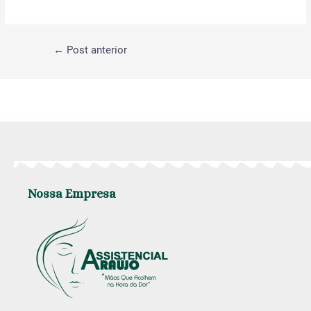
←
Post anterior
Nossa Empresa