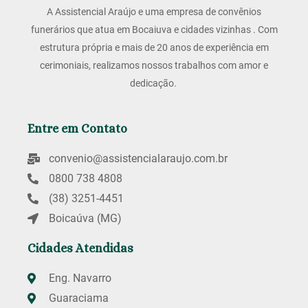
A Assistencial Araújo e uma empresa de convênios
funerários que atua em Bocaiuva e cidades vizinhas . Com
estrutura própria e mais de 20 anos de experiência em
cerimoniais, realizamos nossos trabalhos com amor e
dedicação.
Entre em Contato
convenio@assistencialaraujo.com.br
0800 738 4808
(38) 3251-4451
Boicaúva (MG)
Cidades Atendidas
Eng. Navarro
Guaraciama