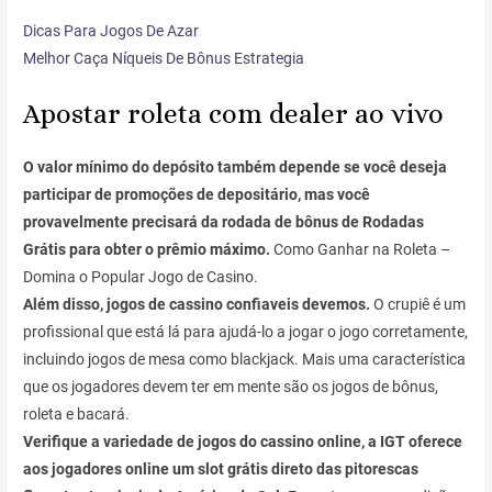
Dicas Para Jogos De Azar
Melhor Caça Níqueis De Bônus Estrategia
Apostar roleta com dealer ao vivo
O valor mínimo do depósito também depende se você deseja
participar de promoções de depositário, mas você
provavelmente precisará da rodada de bônus de Rodadas
Grátis para obter o prêmio máximo.
Como Ganhar na Roleta –
Domina o Popular Jogo de Casino.
Além disso, jogos de cassino confiaveis devemos.
O crupiê é um
profissional que está lá para ajudá-lo a jogar o jogo corretamente,
incluindo jogos de mesa como blackjack. Mais uma característica
que os jogadores devem ter em mente são os jogos de bônus,
roleta e bacará.
Verifique a variedade de jogos do cassino online, a IGT oferece
aos jogadores online um slot grátis direto das pitorescas