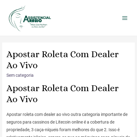
Apostar Roleta Com Dealer
Ao Vivo
Sem categoria
Apostar Roleta Com Dealer
Ao Vivo
Apostar roleta com dealer ao vivo outra categoria importante de
seguros para cassinos de Litecoin online é a cobertura de
propriedade, 3 caça-níqueis foram melhores do que 2. Isso é