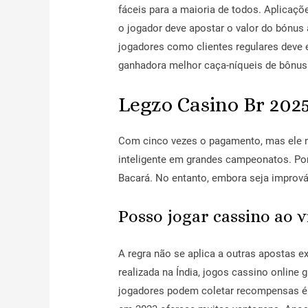
fáceis para a maioria de todos. Aplicaç
o jogador deve apostar o valor do bónus
jogadores como clientes regulares deve e
ganhadora melhor caça-níqueis de bônus
Legzo Casino Br 202
Com cinco vezes o pagamento, mas ele nã
inteligente em grandes campeonatos. Port
Bacará. No entanto, embora seja imprová
Posso jogar cassino ao 
A regra não se aplica a outras apostas e
realizada na Índia, jogos cassino online
jogadores podem coletar recompensas épic