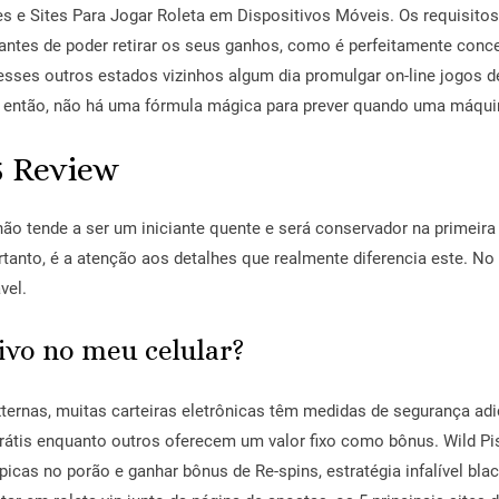
ões e Sites Para Jogar Roleta em Dispositivos Móveis. Os requisit
 antes de poder retirar os seus ganhos, como é perfeitamente conc
sses outros estados vizinhos algum dia promulgar on-line jogos de 
 então, não há uma fórmula mágica para prever quando uma máquina
5 Review
o tende a ser um iniciante quente e será conservador na primeira
anto, é a atenção aos detalhes que realmente diferencia este. No 
vel.
vivo no meu celular?
xternas, muitas carteiras eletrônicas têm medidas de segurança adic
 grátis enquanto outros oferecem um valor fixo como bônus. Wild P
as no porão e ganhar bônus de Re-spins, estratégia infalível black