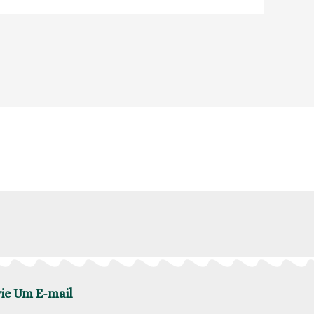
ie Um E-mail