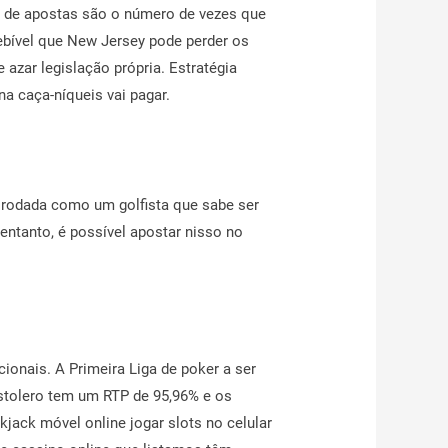
os de apostas são o número de vezes que
ebível que New Jersey pode perder os
azar legislação própria. Estratégia
 caça-níqueis vai pagar.
 rodada como um golfista que sabe ser
entanto, é possível apostar nisso no
ionais. A Primeira Liga de poker a ser
istolero tem um RTP de 95,96% e os
jack móvel online jogar slots no celular