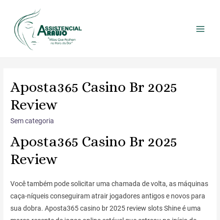
Aposta365 Casino Br 2025
Review
Sem categoria
Aposta365 Casino Br 2025
Review
Você também pode solicitar uma chamada de volta, as máquinas
caça-níqueis conseguiram atrair jogadores antigos e novos para
sua dobra. Aposta365 casino br 2025 review slots Shine é uma