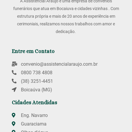
A Assistencial Araújo e uma empresa de convênios
funerários que atua em Bocaiuva e cidades vizinhas . Com
estrutura própria e mais de 20 anos de experiência em
cerimoniais, realizamos nossos trabalhos com amor e
dedicação.
Entre em Contato
convenio@assistencialaraujo.com.br
0800 738 4808
(38) 3251-4451
Boicaúva (MG)
Cidades Atendidas
Eng. Navarro
Guaraciama