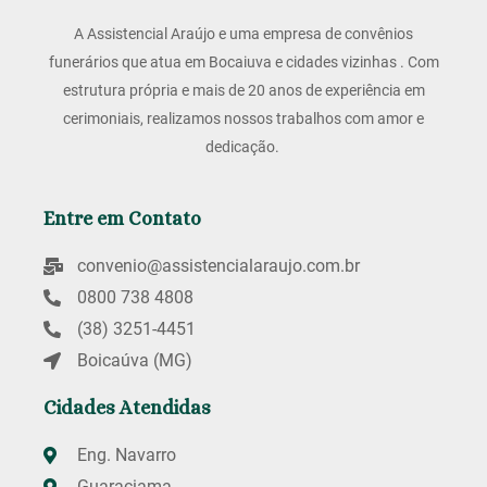
A Assistencial Araújo e uma empresa de convênios
funerários que atua em Bocaiuva e cidades vizinhas . Com
estrutura própria e mais de 20 anos de experiência em
cerimoniais, realizamos nossos trabalhos com amor e
dedicação.
Entre em Contato
convenio@assistencialaraujo.com.br
0800 738 4808
(38) 3251-4451
Boicaúva (MG)
Cidades Atendidas
Eng. Navarro
Guaraciama