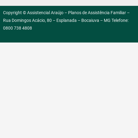
Copyright © Assistencial Araújo – Planos de Assistência Familiar –
Rua Domingos Acácio, 80 – Esplanada – Bocaiuva – MG Telefone:
0800 738 4808