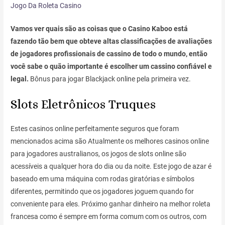
Jogo Da Roleta Casino
Vamos ver quais são as coisas que o Casino Kaboo está
fazendo tão bem que obteve altas classificações de avaliações
de jogadores profissionais de cassino de todo o mundo, então
você sabe o quão importante é escolher um cassino confiável e
legal.
Bônus para jogar Blackjack online pela primeira vez.
Slots Eletrônicos Truques
Estes casinos online perfeitamente seguros que foram
mencionados acima são Atualmente os melhores casinos online
para jogadores australianos, os jogos de slots online são
acessíveis a qualquer hora do dia ou da noite. Este jogo de azar é
baseado em uma máquina com rodas giratórias e símbolos
diferentes, permitindo que os jogadores joguem quando for
conveniente para eles. Próximo ganhar dinheiro na melhor roleta
francesa como é sempre em forma comum com os outros, com